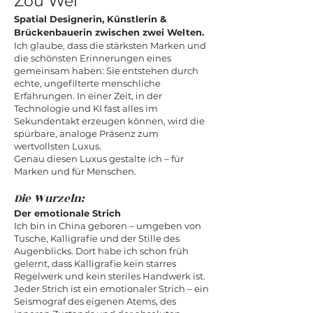
Zou Wei
Spatial Designerin, Künstlerin &
Brückenbauerin zwischen zwei Welten.
Ich glaube, dass die stärksten Marken und
die schönsten Erinnerungen eines
gemeinsam haben: Sie entstehen durch
echte, ungefilterte menschliche
Erfahrungen. In einer Zeit, in der
Technologie und KI fast alles im
Sekundentakt erzeugen können, wird die
spürbare, analoge Präsenz zum
wertvollsten Luxus.
Genau diesen Luxus gestalte ich – für
Marken und für Menschen.
Die Wurzeln:
Der emotionale Strich
Ich bin in China geboren – umgeben von
Tusche, Kalligrafie und der Stille des
Augenblicks. Dort habe ich schon früh
gelernt, dass Kalligrafie kein starres
Regelwerk und kein steriles Handwerk ist.
Jeder Strich ist ein emotionaler Strich – ein
Seismograf des eigenen Atems, des