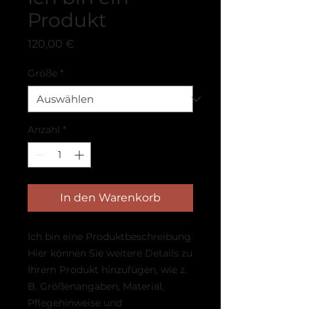
Produkt
Preis
120,00 €
Größe
*
Anzahl
*
In den Warenkorb
Ich bin eine Produktbeschreibung. 
Hier können Sie weitere Details zu 
Ihrem Produkt hinzufügen, wie z. 
B. Größenangaben, Material, 
Pflegehinweise und 